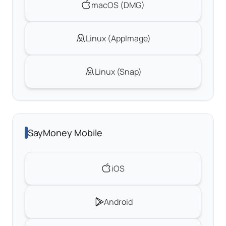
macOS (DMG)
Linux (AppImage)
Linux (Snap)
SayMoney Mobile
iOS
Android